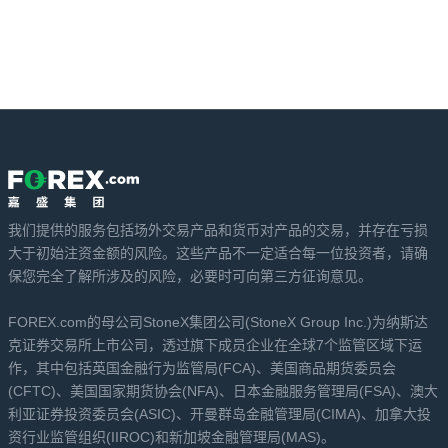
我们提供的服务包括场外交易产品和货币对产品的交易，并存在亏损
大于初始注资金额的风险。这些产品不一定适合每一位投资者，请确
保您完全了解所涉及的风险，必要时可向第三方征询意见。
FOREX.com的母公司StoneX集团公司(StoneX Group Inc.)为纳斯达
克证券交易所上市公司，透过旗下成员企业在全球7个监管区域下运
作，其中包括英国金融行为监管局(FCA)、美国商品期货委员会
(CFTC)、美国国家期货协会(NFA)、日本金融服务管理局(FSA)、澳大
利亚证券投资委员会(ASIC)、开曼群岛金融管理局(CIMA)、加拿大投
资行业监管组织(IIROC)和新加坡金融管理局(MAS)。