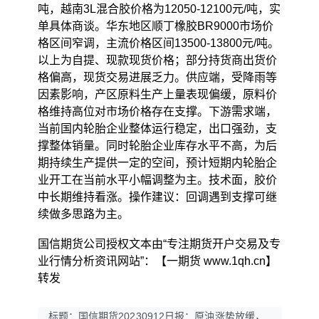
吨，越南3L混合胶价格为12050-12100元/吨，实
单具体商谈。华东地区顺丁橡胶BR9000市场价
格区间窄调，主流价格区间13500-13800元/吨。
以上为自提、现款现货价格；部分持货商出货价
格偏高，现货交易进展乏力。供应端，受降雨等
因素影响，产区原料生产上量表现偏缓，原料价
格维持高位对市场价格存在支撑。下游需求端，
当前国内轮胎企业整体运行稳定，出口强劲，支
撑整体销量。同时轮胎企业库存水平不高，为后
期持续生产提供一定的空间，预计短期内轮胎企
业开工在当前水平小幅调整为主。技术面，胶价
中长期维持看涨。操作建议：回调遇到支撑可继
续做多思路为主。
国信期货公司授权文本由“专注期货开户交易及专
业行情分析资讯网站”：【一期货 www.1qh.cn】
转发
标题：国信期货20230912日报：原油涨势放缓，