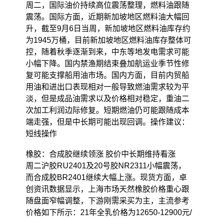
周二，国际油价持续高位震荡整理，燃料油跟随
震荡。国际方面，近期新加坡地区燃料油大幅回
升，截至9月6日当周，新加坡地区燃料油库存约
为1945万桶，目前新加坡地区燃料油库存整体可
控，随着秋季逐渐到来，中东等地发电需求可能
小幅下降。国内禁渔期结束叠加航运业季节性修
复可能支撑船用油市场。国内方面，目前内贸船
用油和进出口表现相对一般导致燃油需求较为平
淡，但是成品油需求以及价格相对稳定，重油二
次加工利润边际修复。短期燃油仍可能跟随成本
端走强，但是中长期可能出现回调。操作建议：
短线操作
橡胶：合成胶继续领涨 胶价中长期维持看涨
周二沪胶RU2401及20号胶NR2311小幅震荡，
而合成胶BR2401继续大幅上涨。现货方面，卓
创资讯数据显示，上海市场天然橡胶价格重心跟
随盘面窄幅调整，下游刚需采买为主，主流参考
价格如下所示：21年全乳价格为12650-12900元/