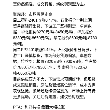
需仍然偏强，成交转暖，螺纹钢观望为主。
聚烯烃：市场震荡走高
周二塑料2401收涨0.47%。石化报价个别上调，
贸易商随行出货，下游工厂坚持刚需，卓创数
据，华北报价8270元/吨-8450元/吨，华东报价
8380元/吨-8650元/吨，华南报价8600元/吨-8780
元/吨。
周二PP2401收涨1.45%。石化报价部分调涨，下
游工厂谨慎接货，市场部分货源偏紧，卓创数
据，拉丝华北报价7820元/吨-7930元/吨，华东报
价7880元/吨-7930元/吨，华南报价7820元/
吨-8050元/吨。
目前供应压力不大，下游需求预期好转，但现货
成交跟进稍慢，原油及轻烃高位运行，成本支撑
表现坚挺，聚烯烃延续偏强震荡，市场上行有待
更多驱动，关注油价走势，建议暂时观望。
PTA：利好共振 盘面大幅拉涨