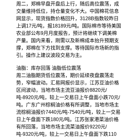
周二，郑棉早盘开盘后上行，随后高位震荡，成
交量维持低位，持仓量变化不大。中国棉花信息
网显示，现货指数价格回升，3128B指数较昨日
上调17元/吨，报18189元/吨。国际棉市等待美国
农业部公布9月月度报告，预计将继续下调美棉
产量。国内来看，刚需以及新棉成本抬升预期支
撑，郑棉在下方找到支撑。等待国际市场新的指
引。操作上建议波段交易为主。
油脂：库存回落 油脂低位震荡
周二油脂期货低位震荡，期价延续夜盘震荡走
势，窄幅波动。汇易网报价显示，江苏豆油价格
区间波动，当地市场主流豆油报价8820元/
吨-8920元/吨，较上一交易日上午盘面小跌70元/
吨。广东广州棕榈油价格有所调整，当地市场主
流棕榈油报价7440元/吨-7540元/吨，较上一交易
日上午盘面下跌180元/吨。江苏张家港菜油价格
有所回落，当地市场主流菜油报价9220元/
吨-9320元/吨，较上一交易日上午盘面下跌110