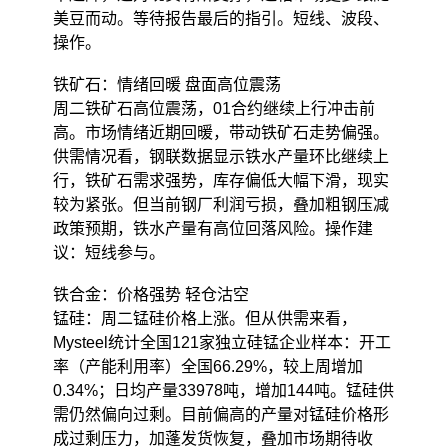
美豆而动。等待报告最后的指引。短线、波段、
操作。
铁矿石：情绪回暖 盘面高位震荡
周二铁矿石高位震荡，01合约继续上行冲击前
高。市场情绪近期回暖，带动铁矿石走势偏强。
供需情况看，钢联数据显示铁水产量环比继续上
行，铁矿石需求强势，库存偏低大幅下滑，现实
较为紧张。但当前钢厂利润亏损，叠加粗钢压减
政策预期，铁水产量有高位回落风险。操作建
议：短线参与。
铁合金：价格强势 轻仓沽空
锰硅：周二锰硅价格上涨。但从供需来看，
Mysteel统计全国121家独立硅锰企业样本：开工
率（产能利用率）全国66.29%，较上周增加
0.34%；日均产量33978吨，增加144吨。锰硅供
需仍然偏向过剩。目前偏高的产量对锰硅价格形
成过剩压力，加蓬发货恢复，叠加市场期待收