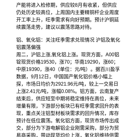
产能将进入检修期，供应较8月有收紧，但供应
仍处历史较高位，上周国内主要精铜杆企业周度
开工率上升，旺季需求有向好预期。预计沪铜延
续震荡走势，建议以震荡思路对待。
铝、氧化铝：关注旺季需求兑现情况 沪铝及氧化
铝震荡偏强
周二，沪铝上涨,氧化铝上涨。现货方面，A00铝
锭现货价格19530，涨70；华南19290，涨60；
中原19390，涨40（单位：元/吨）。据百川盈孚
数据，9月12日，中国国产氧化铝价格小幅上
探，市场日均价为2921.96元/吨，较上一交易日
上涨2.41元/吨，涨幅0.08%。铝方面，云南复产
结束后，供应短至中期将稳定维持在高位，未来
增量有限，下游部分板块已有旺季需求回升的表
现，重点关注铝型材板块需求的回升情况，库存
预计在低位震荡。氧化铝方面，现货市场传出成
交，部分为下游电解铝企业刚需采购，部分为贸
易商采购，带动现货均价上涨，氧化铝维持供需