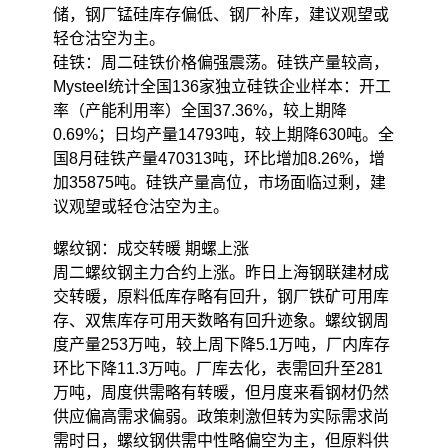
储，钢厂锰硅库存偏低、钢厂补库，建议观望或
轻仓沽空为主。
硅铁：周二硅铁价格偏强震荡。硅铁产量较高，
Mysteel统计全国136家独立硅铁企业样本：开工
率（产能利用率）全国37.36%，较上期降
0.69%；日均产量14793吨，较上期降630吨。全
国8月硅铁产量470313吨，环比增加8.26%，增
加35875吨。硅铁产量高位，市场面临过剩，建
议观望或轻仓沽空为主。
螺纹钢：成交转暖 期螺上涨
周二螺纹钢主力合约上涨。昨日上海钢联建材成
交转暖，原料低库存略有回升，钢厂铁矿可用库
存、双焦库存可用天数略有回升迹象。螺纹钢周
度产量253万吨，较上周下降5.1万吨，厂内库存
环比下降11.3万吨。厂库去化，表需回升至281
万吨，周度供需略有转暖，但月度来看钢材仍然
供应偏高需求偏弱。政策刺激但转为实际需求尚
需时日，螺纹钢供需中性略偏空为主，但原料供