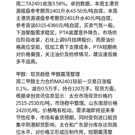
周二TA2401收涨3.58%。卓创数据，本周主港货
源报盘参考期货2401升水43-50元/吨自提，本周
主港货源递盘参考期货2401升水40元/吨自提，
参考商谈6315-6360元/吨自提，买卖气氛一般。
下游聚酯需求稳定，PTA装置意外降负，市场供
应阶段收紧，石化上调9月挂牌报价，而原油价
格高位坚挺，低加工费下支撑成本，PTA短期绝
对价格偏强，关注油价及检修情况，建议逢低做
多不追高。
甲醇：现货趋稳 甲醇震荡整理
周二甲醇主力合约MA2401较前一交易日涨幅
0.1%，减仓0.5万手，持仓120万手。现货方面，
根据卓创资讯信息显示：太仓市场现货价格约
2515-2530元/吨，市场稳中整理。山东南部价格
2420元/吨，价格略有松动。需求端即将迎来季
节性旺季，市场有备货预期，同时受到进口船货
集中到港卸货影响，太仓和广东部分库存达到高
位水平，对价格又形成压制作用，短期震荡整