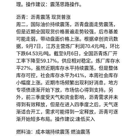
理。操作建议：震荡思路操作。
沥青：沥青震荡 现货普涨
周二，国际油价持续震荡，沥青盘面走势震荡，
但是近期全国现货价格普遍走势较强，后市基差
可能走弱，带动盘面价格上涨。根据卓创资讯数
据，9月7日，江苏主营炼厂利润70.4元/吨，环比
下跌64.53元/吨。截至9月6日，全国沥青炼厂开
工率下降至59.17%，供应相对稳定。炼厂库存水
平27%，虽然近期库存水平持续震荡，但是整体
库存可控，社会库存水平为41%，本周社会库存
小幅度上涨。近期市场频繁出现利好消息，地方
专项债逐渐开始下放，市场信心得到支持。另
外，前三季度受天气和资金影响，沥青需求并未
得到有效释放，但是在进入四季度之后，天气逐
渐适合开工，需求可能得到一定释放，沥青可逐
渐开始短多布局。操作建议:逢低买入
燃料油：成本端持续震荡 燃油震荡