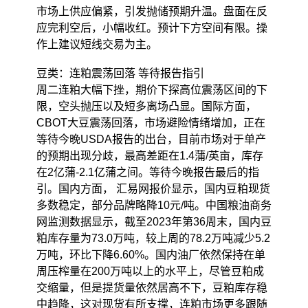
市场上供应偏紧，引发抛储预期升温。盘面在反
应完利空后，小幅收红。预计下方空间有限。操
作上建议短线交易为主。
豆类：连粕震荡回落 等待报告指引
周二连粕大幅下挫，期价下探高位震荡区间的下
限，空头抛压以及短多离场凸显。国际方面，
CBOT大豆震荡回落，市场避险情绪增加，正在
等待今晚USDA报告的出台，目前市场对于单产
的预期出现分歧，最高差距在1.4蒲/英亩，库存
在2亿蒲-2.1亿蒲之间。等待今晚报告最后的指
引。国内方面， 汇易网报价显示，国内豆粕现货
多数稳定，部分品牌略降10元/吨。中国粮油商务
网监测数据显示，截至2023年第36周末，国内豆
粕库存量为73.0万吨，较上周的78.2万吨减少5.2
万吨，环比下降6.60%。国内油厂依然保持在单
周压榨量在200万吨以上的水平上，尽管豆粕成
交缩量，但是提货量依然居高不下，豆粕库存稳
中趋降，这对现货有所支撑，连粕市场更多跟随