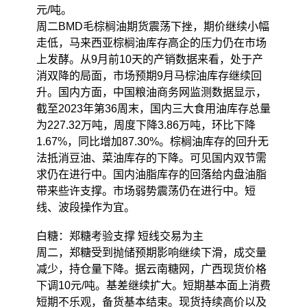
元/吨。
周二BMD毛棕榈油期货震荡下挫，期价继续小幅
走低，马来西亚棕榈油库存高企的压力仍在市场
上发酵。从9月前10天的产销数据来看，处于产
消双降的局面，市场预期9月马棕油库存继续回
升。国内方面，中国粮油商务网监测数据显示，
截至2023年第36周末，国内三大食用油库存总量
为227.32万吨，周度下降3.86万吨，环比下降
1.67%，同比增加87.30%。棕榈油库存的回升无
法抵消豆油、菜油库存的下降。可见国内双节需
求仍在进行中。国内油脂库存的回落给内盘油脂
带来些许支撑。市场弱势震荡仍在进行中。短
线、波段操作为宜。
白糖：郑糖考验支撑 短线交易为主
周二，郑糖受到抛储预期影响继续下滑，成交量
减少，持仓量下降。据云南糖网，广西现货价格
下调10元/吨。基差继续扩大。短期基本面上消费
短期不乐观，备货基本结束。现货持续高价以及