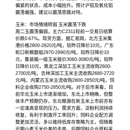
偏紧的状态，成本小幅抬升。预计沪铝及氧化铝
震荡偏强，建议以震荡思路对待。
玉米：市场情绪转弱 玉米震荡下跌
周二玉震荡偏弱，主力C2311较前一交易日结算
价跌0.67%。现货方面，据汇易网，北方玉米集
港价格2800-2820元/吨，较昨日降价10元，广东
蛇口新粮散船2970-2990元/吨，较昨日降价10
元，集装箱一级玉米报价3060-3080元/吨，较昨
日降价10元，黑龙江深加工玉米主流收购2600-
2700元/吨，吉林深加工玉米主流收购2680-2720
元/吨，内蒙古玉米主流收购2800-2850元/吨，饲
料企业收购2750-2850元/吨。对于后市来看，目
前华北玉米上市逐渐增加，东北上市稍晚，但整
体丰产预期仍存，东北粮源在新玉米上市前亦有
一定逢高变现的压力。需求方面，淀粉利润持续
修复，有利于刺激开工率回升；饲料企业配方调
整更加灵活，多以维持低库存策略为主，但随着
近期小麦玉米价差的走高，后期饲料企业原料采