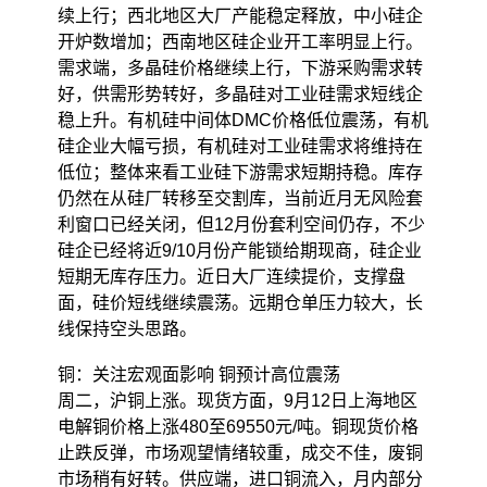
续上行；西北地区大厂产能稳定释放，中小硅企
开炉数增加；西南地区硅企业开工率明显上行。
需求端，多晶硅价格继续上行，下游采购需求转
好，供需形势转好，多晶硅对工业硅需求短线企
稳上升。有机硅中间体DMC价格低位震荡，有机
硅企业大幅亏损，有机硅对工业硅需求将维持在
低位；整体来看工业硅下游需求短期持稳。库存
仍然在从硅厂转移至交割库，当前近月无风险套
利窗口已经关闭，但12月份套利空间仍存，不少
硅企已经将近9/10月份产能锁给期现商，硅企业
短期无库存压力。近日大厂连续提价，支撑盘
面，硅价短线继续震荡。远期仓单压力较大，长
线保持空头思路。
铜：关注宏观面影响 铜预计高位震荡
周二，沪铜上涨。现货方面，9月12日上海地区
电解铜价格上涨480至69550元/吨。铜现货价格
止跌反弹，市场观望情绪较重，成交不佳，废铜
市场稍有好转。供应端，进口铜流入，月内部分