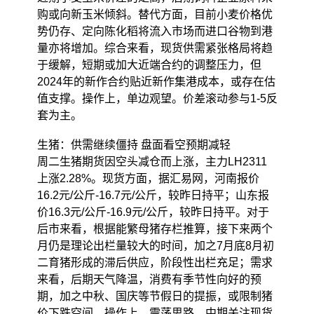
购或向新玉米倾斜。替代方面，目前小麦价格优
势仍存、定向陈化稻将流入市场而进口谷物到港
量亦将增加。综合来看，现货供需紧张格局将趋
于缓解，短期或加大近端合约的调整压力，但
2024年的新作合约贴近新作集港成本，或存在估
值支撑。操作上，单边观望。价差滚动参与1-5反
套为主。
生猪：供需继续僵持 盘面看空预期减轻
周二生猪期货因空头减仓而上涨，主力LH2311
上涨2.28%。现货方面，据汇易网，河南报价
16.2元/公斤-16.7元/公斤，较昨日持平；山东报
价16.3元/公斤-16.9元/公斤，较昨日持平。对于
后市来看，根据能繁母猪存栏推算，接下来两个
月仍是理论出栏量较大的时间，加之7月底8月初
二育猪形成的滞后供应，阶段性出栏充足；需求
来看，后期天气降温，消费有季节性向好的预
期，加之中秋、国庆等节假日的提振，或限制猪
价下跌空间。操作上，震荡思路。中期关注现货