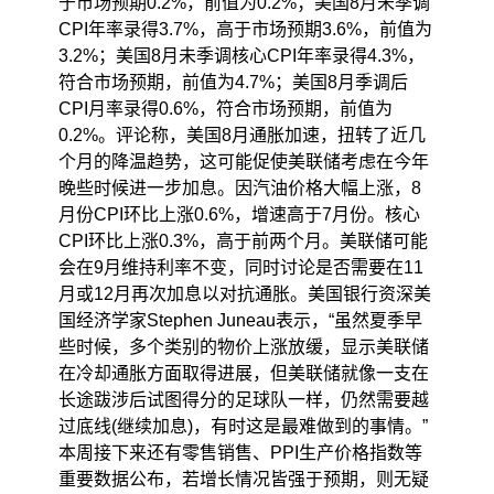
于市场预期0.2%，前值为0.2%；美国8月未季调
CPI年率录得3.7%，高于市场预期3.6%，前值为
3.2%；美国8月未季调核心CPI年率录得4.3%，
符合市场预期，前值为4.7%；美国8月季调后
CPI月率录得0.6%，符合市场预期，前值为
0.2%。评论称，美国8月通胀加速，扭转了近几
个月的降温趋势，这可能促使美联储考虑在今年
晚些时候进一步加息。因汽油价格大幅上涨，8
月份CPI环比上涨0.6%，增速高于7月份。核心
CPI环比上涨0.3%，高于前两个月。美联储可能
会在9月维持利率不变，同时讨论是否需要在11
月或12月再次加息以对抗通胀。美国银行资深美
国经济学家Stephen Juneau表示，“虽然夏季早
些时候，多个类别的物价上涨放缓，显示美联储
在冷却通胀方面取得进展，但美联储就像一支在
长途跋涉后试图得分的足球队一样，仍然需要越
过底线(继续加息)，有时这是最难做到的事情。”
本周接下来还有零售销售、PPI生产价格指数等
重要数据公布，若增长情况皆强于预期，则无疑