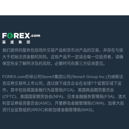
我们提供的服务包括场外交易产品和货币对产品的交易，并存在亏损
大于初始注资金额的风险。这些产品不一定适合每一位投资者，请确
保您完全了解所涉及的风险，必要时可向第三方征询意见。
FOREX.com的母公司StoneX集团公司(StoneX Group Inc.)为纳斯达
克证券交易所上市公司，透过旗下成员企业在全球7个监管区域下运
作，其中包括英国金融行为监管局(FCA)、美国商品期货委员会
(CFTC)、美国国家期货协会(NFA)、日本金融服务管理局(FSA)、澳大
利亚证券投资委员会(ASIC)、开曼群岛金融管理局(CIMA)、加拿大投
资行业监管组织(IIROC)和新加坡金融管理局(MAS)。