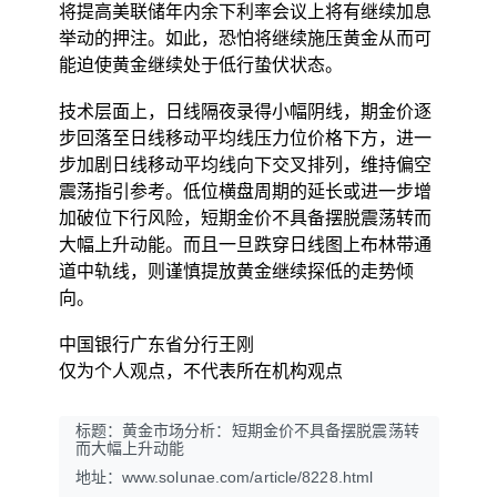
将提高美联储年内余下利率会议上将有继续加息
举动的押注。如此，恐怕将继续施压黄金从而可
能迫使黄金继续处于低行蛰伏状态。
技术层面上，日线隔夜录得小幅阴线，期金价逐
步回落至日线移动平均线压力位价格下方，进一
步加剧日线移动平均线向下交叉排列，维持偏空
震荡指引参考。低位横盘周期的延长或进一步增
加破位下行风险，短期金价不具备摆脱震荡转而
大幅上升动能。而且一旦跌穿日线图上布林带通
道中轨线，则谨慎提放黄金继续探低的走势倾
向。
中国银行广东省分行王刚
仅为个人观点，不代表所在机构观点
标题：黄金市场分析：短期金价不具备摆脱震荡转
而大幅上升动能
地址：www.solunae.com/article/8228.html