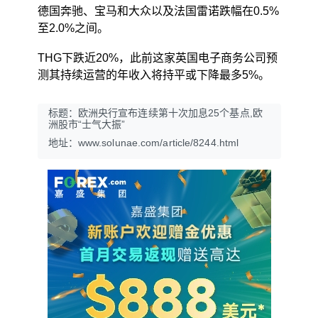
德国奔驰、宝马和大众以及法国雷诺跌幅在0.5%
至2.0%之间。
THG下跌近20%，此前这家英国电子商务公司预
测其持续运营的年收入将持平或下降最多5%。
标题：欧洲央行宣布连续第十次加息25个基点,欧
洲股市“士气大振”
地址：www.solunae.com/article/8244.html