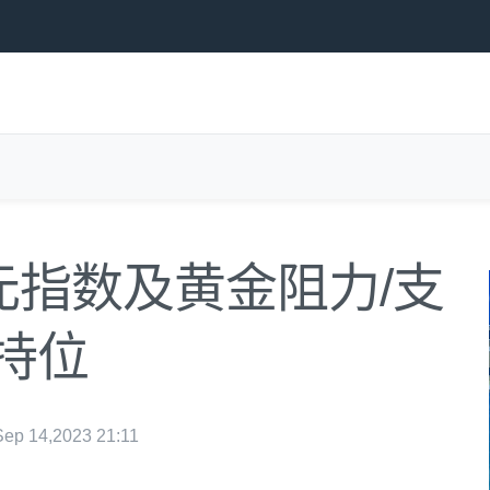
元指数及黄金阻力/支
持位
p 14,2023 21:11