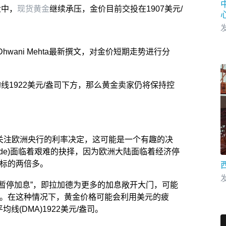
盘中，
现货黄金
继续承压，金价目前交投在1907美元/
发
Dhwani Mehta最新撰文，对金价短期走势进行分
均线1922美元/盎司下方，那么黄金卖家仍将保持控
在关注欧洲央行的利率决定，这可能是一个有趣的决
agarde)面临着艰难的抉择，因为欧洲大陆面临着经济停
目标的两倍多。
发
派的暂停加息”，即拉加德为更多的加息敞开大门，可能
元。在这种情况下，黄金价格可能会利用美元的疲
线(DMA)1922美元/盎司。