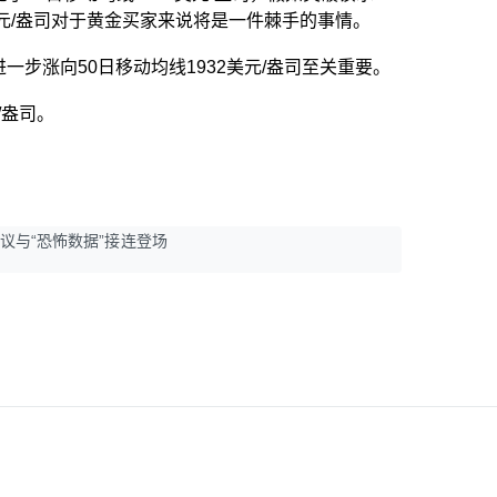
美元/盎司对于黄金买家来说将是一件棘手的事情。
一步涨向50日移动均线1932美元/盎司至关重要。
元/盎司。
议与“恐怖数据”接连登场