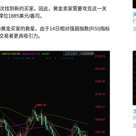
上方再次找到新的买家。因此，黄金卖家需要攻克这一关
1885美元/盎司。
黄金买家的救星。由于14日相对强弱指数(RSI)指标
发
金交易者更具吸引力。
发