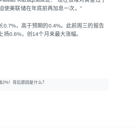
析师Fawad Razaqzada说：“现在很难对黄金过于
迫使美联储在年底前再加息一次。”
长0.7%，高于预期的0.4%。此前周三的报告
上扬0.6%，创14个月来最大涨幅。
涨2%！背后原因是什么？