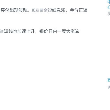
场突然出现波动。
短线急涨，金价正逼
现货黄金
发
短线也加速上升，银价日内一度大涨逾
银
发