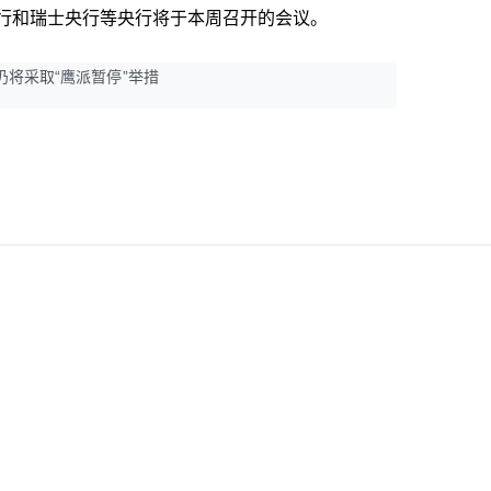
行和瑞士央行等央行将于本周召开的会议。
仍将采取“鹰派暂停”举措