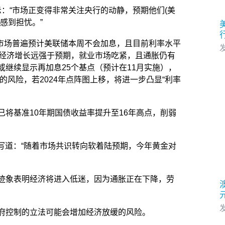
a表示：“市场正变得非常关注央行的动静，预期他们(美
感到担忧。”
st表示，市场普遍预计美联储本周不会加息，且目前利率水平
发
于经济增长远强于预期，就业市场吃紧，且通胀仍有
继续显示再加息25个基点（预计在11月实施），
的风险，若2024年点阵图上移，将进一步凸显“利率
将基准10年期国债收益率提升至16年高点，削弱
中写道：“随着市场共识转向软着陆预期，今年黄金对
迹象表明经济将进入低迷，因为通胀正在下降，劳
发
府控制的立法可能会增加经济放缓的风险。