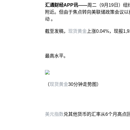
汇通财经APP讯——
周二（9月19日）
附近。但由于焦点转向美联储政策会议以
动 。
截至发稿，
现货黄金
上涨0.04%，现报1
最高水平。
（
现货黄金
30分钟走势图）
美元指数
兑其他货币的汇率从6个月高点