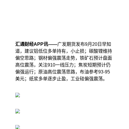
汇通财经APP讯——
广发期货发布9月20日早知
道，建议铝低位多单持有，小止损；碳酸锂维持
偏空思路；钢材偏强震荡走势，铁矿石预计盘面
高位震荡，关注910一线压力；焦炭短期预计仍
偏强运行；原油高位震荡思路，布油参考93-95
美元；纸浆多单逐步止盈，工业硅偏强震荡。