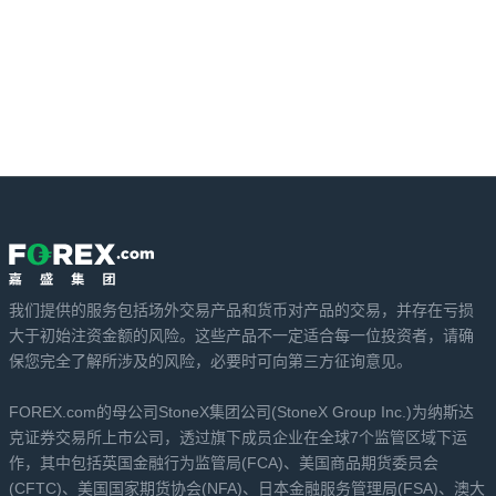
我们提供的服务包括场外交易产品和货币对产品的交易，并存在亏损
大于初始注资金额的风险。这些产品不一定适合每一位投资者，请确
保您完全了解所涉及的风险，必要时可向第三方征询意见。
FOREX.com的母公司StoneX集团公司(StoneX Group Inc.)为纳斯达
克证券交易所上市公司，透过旗下成员企业在全球7个监管区域下运
作，其中包括英国金融行为监管局(FCA)、美国商品期货委员会
(CFTC)、美国国家期货协会(NFA)、日本金融服务管理局(FSA)、澳大