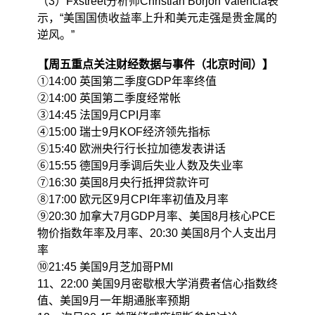
（3）Fxstreet分析师Christian Borjon Valencia表
示，“美国国债收益率上升和美元走强是贵金属的
逆风。”
【周五重点关注财经数据与事件（北京时间）】
①14:00 英国第二季度GDP年率终值
②14:00 英国第二季度经常帐
③14:45 法国9月CPI月率
④15:00 瑞士9月KOF经济领先指标
⑤15:40 欧洲央行行长拉加德发表讲话
⑥15:55 德国9月季调后失业人数及失业率
⑦16:30 英国8月央行抵押贷款许可
⑧17:00 欧元区9月CPI年率初值及月率
⑨20:30 加拿大7月GDP月率、美国8月核心PCE
物价指数年率及月率、20:30 美国8月个人支出月
率
⑩21:45 美国9月芝加哥PMI
11、22:00 美国9月密歇根大学消费者信心指数终
值、美国9月一年期通胀率预期