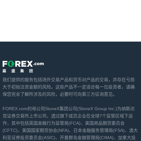
我们提供的服务包括场外交易产品和货币对产品的交易，并存在亏损
大于初始注资金额的风险。这些产品不一定适合每一位投资者，请确
保您完全了解所涉及的风险，必要时可向第三方征询意见。
FOREX.com的母公司StoneX集团公司(StoneX Group Inc.)为纳斯达
克证券交易所上市公司，透过旗下成员企业在全球7个监管区域下运
作，其中包括英国金融行为监管局(FCA)、美国商品期货委员会
(CFTC)、美国国家期货协会(NFA)、日本金融服务管理局(FSA)、澳大
利亚证券投资委员会(ASIC)、开曼群岛金融管理局(CIMA)、加拿大投